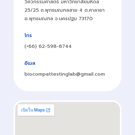
วิศวกรรมศาสตร์ มหาวิทยาลัยมหิดล
25/25 ถ.พุทธมณฑลสาย 4 ต.ศาลายา
อ.พุทธมณฑล จ.นครปฐม 73170
โทร
(+66) 62-598-8744
อีเมล
biocompattestinglab@gmail.com