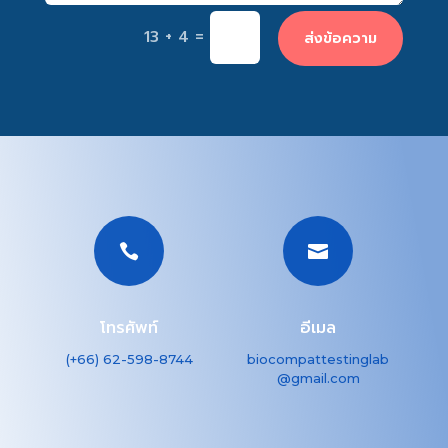
=
13 + 4
ส่งข้อความ


โทรศัพท์
อีเมล
(+66) 62-598-8744
biocompattestinglab
@gmail.com