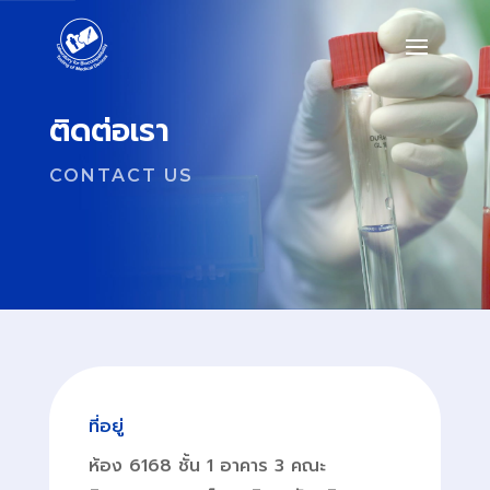
ติดต่อเรา
CONTACT US
ที่อยู่
ห้อง 6168 ชั้น 1 อาคาร 3 คณะ