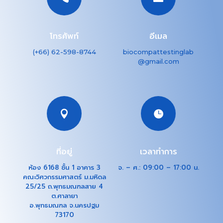
โทรศัพท์
อีเมล
(+66) 62-598-8744
biocompattestinglab
@gmail.com


ที่อยู่
เวลาทำการ
ห้อง 6168 ชั้น 1 อาคาร 3
จ. – ศ.: 09:00 – 17:00 น.
คณะวิศวกรรมศาสตร์ ม.มหิดล
25/25 ถ.พุทธมณฑลสาย 4
ต.ศาลายา
อ.พุทธมณฑล จ.นครปฐม
73170